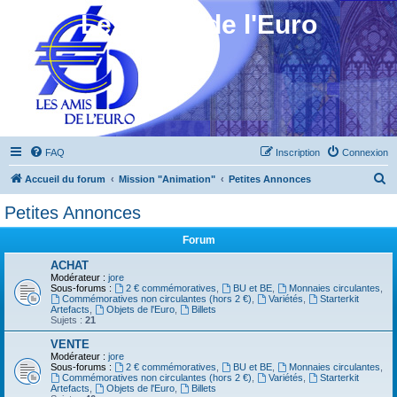
Les Amis de l'Euro
FAQ
Inscription
Connexion
R
Accueil du forum
Mission "Animation"
Petites Annonces
e
Petites Annonces
c
Forum
h
e
ACHAT
Modérateur :
jore
r
Sous-forums :
2 € commémoratives
,
BU et BE
,
Monnaies circulantes
,
Commémoratives non circulantes (hors 2 €)
,
Variétés
,
Starterkit
c
Artefacts
,
Objets de l'Euro
,
Billets
Sujets :
21
h
VENTE
e
Modérateur :
jore
Sous-forums :
2 € commémoratives
,
BU et BE
,
Monnaies circulantes
,
r
Commémoratives non circulantes (hors 2 €)
,
Variétés
,
Starterkit
Artefacts
,
Objets de l'Euro
,
Billets