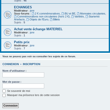
Sujets :
46
ECHANGES
Modérateur :
jore
Sous-forums :
2 € commémoratives
,
BU et BE
,
Monnaies circulantes
,
Commémoratives non circulantes (hors 2 €)
,
Variétés
,
Starterkit
Artefacts
,
Objets de l'Euro
,
Billets
Sujets :
5
Achat vente échange MATERIEL
Modérateur :
jore
Sujets :
1
Petits prix
Modérateur :
jore
Sujets :
7
Vous ne pouvez pas voir ou consulter les sujets de ce forum.
CONNEXION
•
INSCRIPTION
Nom d’utilisateur :
Mot de passe :
Se souvenir de moi
Masquer ma présence lors de cette session