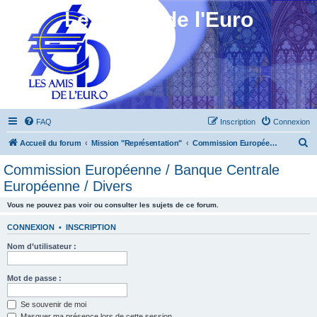
Les Amis de l'Euro
FAQ
Inscription
Connexion
R
Accueil du forum
Mission "Représentation"
Commission Européenne / Banque Centrale Européenne / Divers
e
Commission Européenne / Banque Centrale
c
Européenne / Divers
h
Vous ne pouvez pas voir ou consulter les sujets de ce forum.
e
r
CONNEXION
•
INSCRIPTION
c
Nom d’utilisateur :
h
Mot de passe :
e
r
Se souvenir de moi
Masquer ma présence lors de cette session