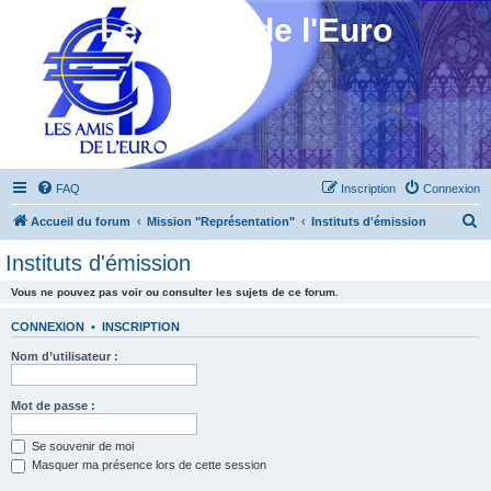
Les Amis de l'Euro
FAQ
Inscription
Connexion
R
Accueil du forum
Mission "Représentation"
Instituts d'émission
e
Instituts d'émission
c
Vous ne pouvez pas voir ou consulter les sujets de ce forum.
h
e
CONNEXION
•
INSCRIPTION
r
Nom d’utilisateur :
c
h
Mot de passe :
e
Se souvenir de moi
r
Masquer ma présence lors de cette session