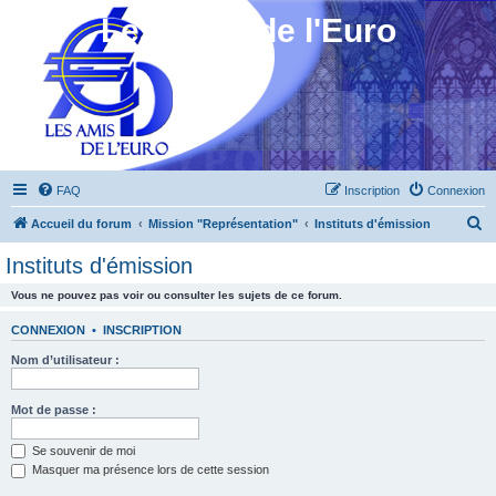
Les Amis de l'Euro
FAQ
Inscription
Connexion
R
Accueil du forum
Mission "Représentation"
Instituts d'émission
e
Instituts d'émission
c
Vous ne pouvez pas voir ou consulter les sujets de ce forum.
h
e
CONNEXION
•
INSCRIPTION
r
Nom d’utilisateur :
c
h
Mot de passe :
e
Se souvenir de moi
r
Masquer ma présence lors de cette session