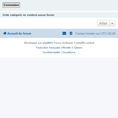
Cette catégorie ne contient aucun forum.
Aller
Accueil du forum
Fuseau horaire sur
UTC+02:00
Développé par
phpBB
® Forum Software © phpBB Limited
Traduction française officielle
©
Qiaeru
Confidentialité
|
Conditions