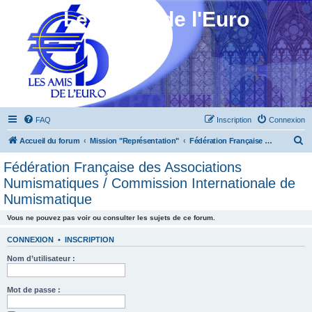
Les Amis de l'Euro
FAQ
Inscription
Connexion
R
Accueil du forum
Mission "Représentation"
Fédération Française des Associations Numismatiques / Commission Internationale de Numismatique
e
Fédération Française des Associations
c
Numismatiques / Commission Internationale de
h
Numismatique
e
Vous ne pouvez pas voir ou consulter les sujets de ce forum.
r
CONNEXION
•
INSCRIPTION
c
h
Nom d’utilisateur :
e
Mot de passe :
r