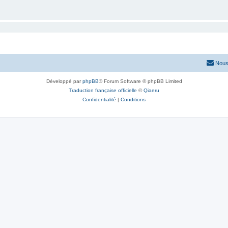
Nous
Développé par
phpBB
® Forum Software © phpBB Limited
Traduction française officielle
©
Qiaeru
Confidentialité
|
Conditions