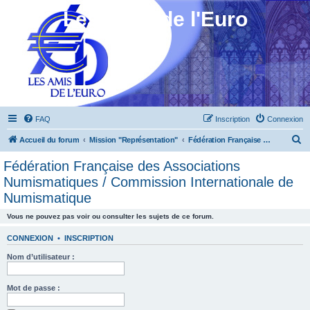
Les Amis de l'Euro
FAQ
Inscription
Connexion
R
Accueil du forum
Mission "Représentation"
Fédération Française des Associations Numismatiques / Commission Internationale de Numismatique
e
Fédération Française des Associations
c
Numismatiques / Commission Internationale de
h
Numismatique
e
Vous ne pouvez pas voir ou consulter les sujets de ce forum.
r
CONNEXION
•
INSCRIPTION
c
h
Nom d’utilisateur :
e
Mot de passe :
r