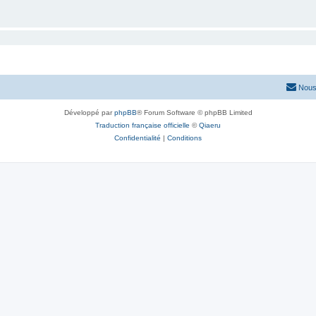
Nous
Développé par
phpBB
® Forum Software © phpBB Limited
Traduction française officielle
©
Qiaeru
Confidentialité
|
Conditions