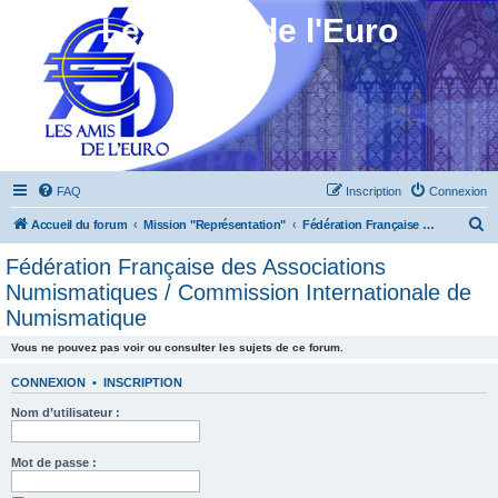
Les Amis de l'Euro
FAQ
Inscription
Connexion
R
Accueil du forum
Mission "Représentation"
Fédération Française des Associations Numismatiques / Commission Internationale de Numismatique
e
Fédération Française des Associations
c
Numismatiques / Commission Internationale de
h
Numismatique
e
Vous ne pouvez pas voir ou consulter les sujets de ce forum.
r
CONNEXION
•
INSCRIPTION
c
h
Nom d’utilisateur :
e
Mot de passe :
r