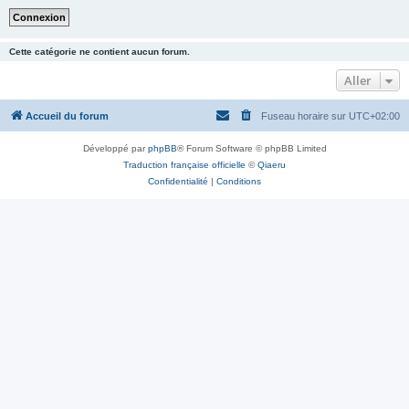
Cette catégorie ne contient aucun forum.
Aller
Accueil du forum
Fuseau horaire sur
UTC+02:00
Développé par
phpBB
® Forum Software © phpBB Limited
Traduction française officielle
©
Qiaeru
Confidentialité
|
Conditions