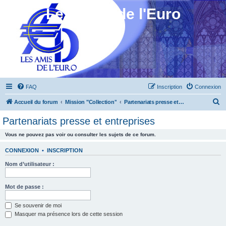
Les Amis de l'Euro
FAQ
Inscription
Connexion
R
Accueil du forum
Mission "Collection"
Partenariats presse et entreprises
e
Partenariats presse et entreprises
c
Vous ne pouvez pas voir ou consulter les sujets de ce forum.
h
e
CONNEXION
•
INSCRIPTION
r
Nom d’utilisateur :
c
h
Mot de passe :
e
Se souvenir de moi
r
Masquer ma présence lors de cette session