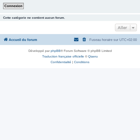
Cette catégorie ne contient aucun forum.
Aller
Accueil du forum
Fuseau horaire sur
UTC+02:00
Développé par
phpBB
® Forum Software © phpBB Limited
Traduction française officielle
©
Qiaeru
Confidentialité
|
Conditions