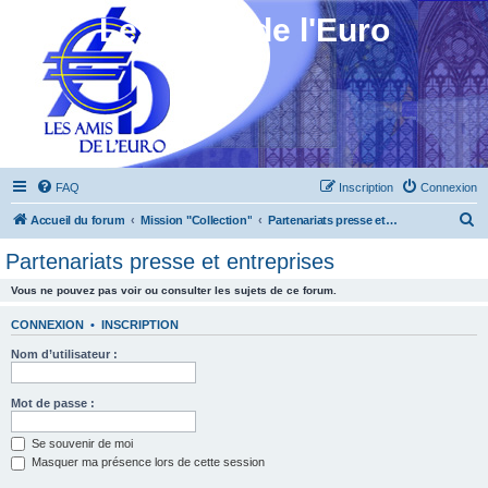
Les Amis de l'Euro
FAQ
Inscription
Connexion
R
Accueil du forum
Mission "Collection"
Partenariats presse et entreprises
e
Partenariats presse et entreprises
c
Vous ne pouvez pas voir ou consulter les sujets de ce forum.
h
e
CONNEXION
•
INSCRIPTION
r
Nom d’utilisateur :
c
h
Mot de passe :
e
Se souvenir de moi
r
Masquer ma présence lors de cette session