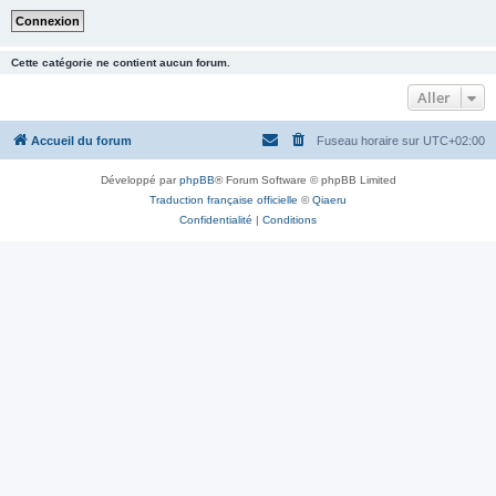
Cette catégorie ne contient aucun forum.
Aller
Accueil du forum
Fuseau horaire sur
UTC+02:00
Développé par
phpBB
® Forum Software © phpBB Limited
Traduction française officielle
©
Qiaeru
Confidentialité
|
Conditions