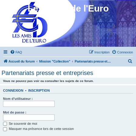
Les Amis de l'Euro
FAQ
Inscription
Connexion
R
Accueil du forum
Mission "Collection"
Partenariats presse et entreprises
e
Partenariats presse et entreprises
c
Vous ne pouvez pas voir ou consulter les sujets de ce forum.
h
e
CONNEXION
•
INSCRIPTION
r
Nom d’utilisateur :
c
h
Mot de passe :
e
Se souvenir de moi
r
Masquer ma présence lors de cette session