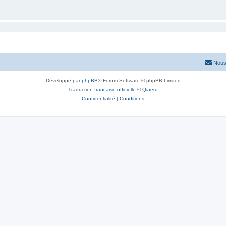
Nous
Développé par
phpBB
® Forum Software © phpBB Limited
Traduction française officielle
©
Qiaeru
Confidentialité
|
Conditions