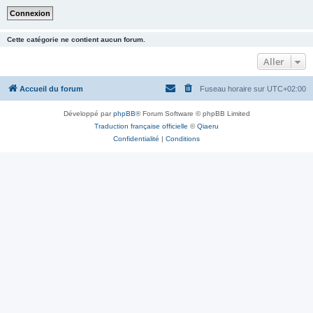
Cette catégorie ne contient aucun forum.
Aller
Accueil du forum
Fuseau horaire sur
UTC+02:00
Développé par
phpBB
® Forum Software © phpBB Limited
Traduction française officielle
©
Qiaeru
Confidentialité
|
Conditions