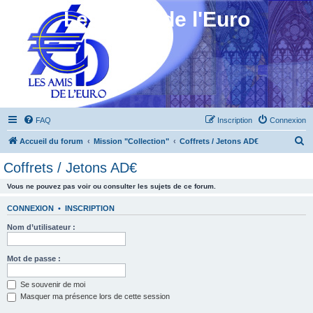
Les Amis de l'Euro
FAQ
Inscription
Connexion
R
Accueil du forum
Mission "Collection"
Coffrets / Jetons AD€
e
Coffrets / Jetons AD€
c
Vous ne pouvez pas voir ou consulter les sujets de ce forum.
h
e
CONNEXION
•
INSCRIPTION
r
Nom d’utilisateur :
c
h
Mot de passe :
e
Se souvenir de moi
r
Masquer ma présence lors de cette session