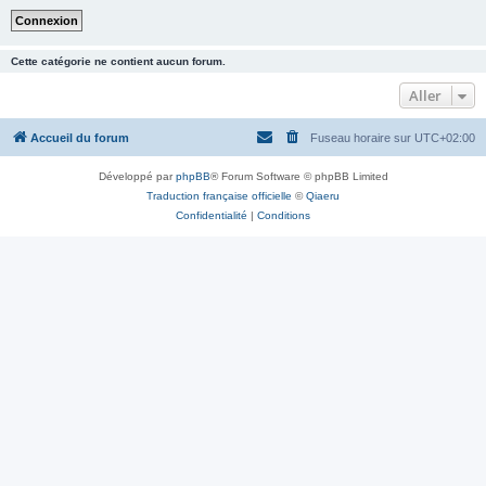
Cette catégorie ne contient aucun forum.
Aller
Accueil du forum
Fuseau horaire sur
UTC+02:00
Développé par
phpBB
® Forum Software © phpBB Limited
Traduction française officielle
©
Qiaeru
Confidentialité
|
Conditions