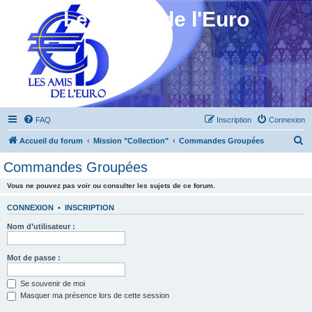
Les Amis de l'Euro
FAQ
Inscription
Connexion
R
Accueil du forum
Mission "Collection"
Commandes Groupées
e
Commandes Groupées
c
Vous ne pouvez pas voir ou consulter les sujets de ce forum.
h
e
CONNEXION
•
INSCRIPTION
r
Nom d’utilisateur :
c
h
Mot de passe :
e
Se souvenir de moi
r
Masquer ma présence lors de cette session