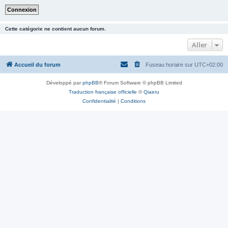
Cette catégorie ne contient aucun forum.
Aller
Accueil du forum
Fuseau horaire sur
UTC+02:00
Développé par
phpBB
® Forum Software © phpBB Limited
Traduction française officielle
©
Qiaeru
Confidentialité
|
Conditions