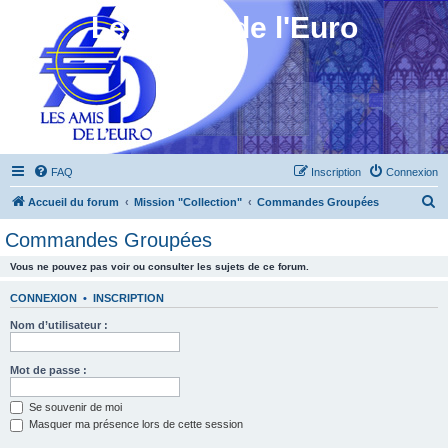
Les Amis de l'Euro
FAQ
Inscription
Connexion
R
Accueil du forum
Mission "Collection"
Commandes Groupées
e
Commandes Groupées
c
Vous ne pouvez pas voir ou consulter les sujets de ce forum.
h
e
CONNEXION
•
INSCRIPTION
r
Nom d’utilisateur :
c
h
Mot de passe :
e
Se souvenir de moi
r
Masquer ma présence lors de cette session