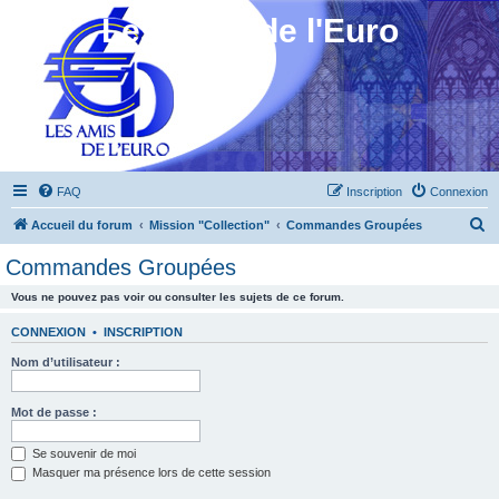
Les Amis de l'Euro
FAQ
Inscription
Connexion
R
Accueil du forum
Mission "Collection"
Commandes Groupées
e
Commandes Groupées
c
Vous ne pouvez pas voir ou consulter les sujets de ce forum.
h
e
CONNEXION
•
INSCRIPTION
r
Nom d’utilisateur :
c
h
Mot de passe :
e
Se souvenir de moi
r
Masquer ma présence lors de cette session