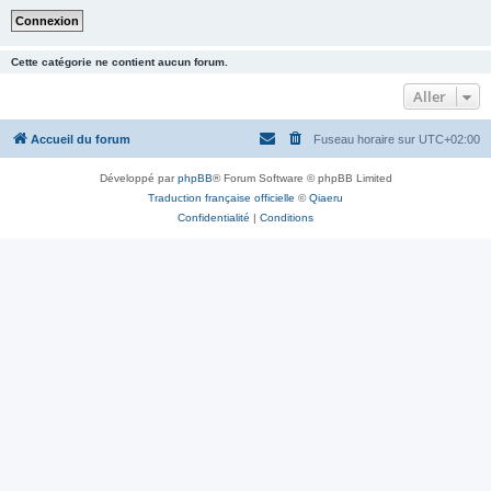
Cette catégorie ne contient aucun forum.
Aller
Accueil du forum
Fuseau horaire sur
UTC+02:00
Développé par
phpBB
® Forum Software © phpBB Limited
Traduction française officielle
©
Qiaeru
Confidentialité
|
Conditions