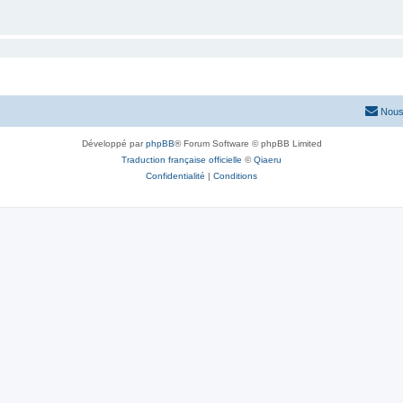
Nous
Développé par
phpBB
® Forum Software © phpBB Limited
Traduction française officielle
©
Qiaeru
Confidentialité
|
Conditions