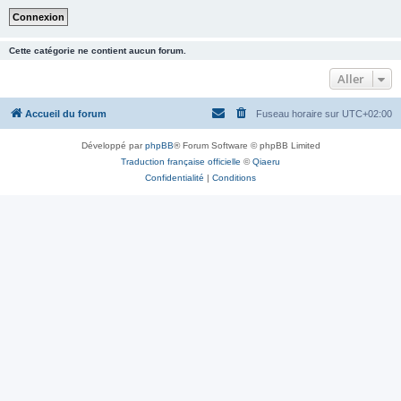
Cette catégorie ne contient aucun forum.
Aller
Accueil du forum
Fuseau horaire sur
UTC+02:00
Développé par
phpBB
® Forum Software © phpBB Limited
Traduction française officielle
©
Qiaeru
Confidentialité
|
Conditions