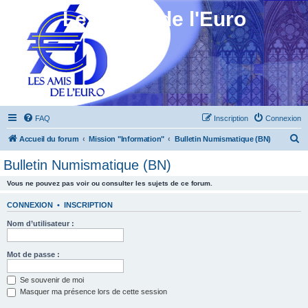
Les Amis de l'Euro
FAQ
Inscription
Connexion
R
Accueil du forum
Mission "Information"
Bulletin Numismatique (BN)
e
Bulletin Numismatique (BN)
c
Vous ne pouvez pas voir ou consulter les sujets de ce forum.
h
e
CONNEXION
•
INSCRIPTION
r
Nom d’utilisateur :
c
h
Mot de passe :
e
Se souvenir de moi
r
Masquer ma présence lors de cette session