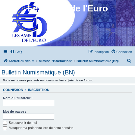
Les Amis de l'Euro
FAQ
Inscription
Connexion
R
Accueil du forum
Mission "Information"
Bulletin Numismatique (BN)
e
Bulletin Numismatique (BN)
c
Vous ne pouvez pas voir ou consulter les sujets de ce forum.
h
e
CONNEXION
•
INSCRIPTION
r
Nom d’utilisateur :
c
h
Mot de passe :
e
Se souvenir de moi
r
Masquer ma présence lors de cette session