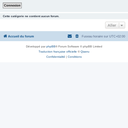
Cette catégorie ne contient aucun forum.
Aller
Accueil du forum
Fuseau horaire sur
UTC+02:00
Développé par
phpBB
® Forum Software © phpBB Limited
Traduction française officielle
©
Qiaeru
Confidentialité
|
Conditions