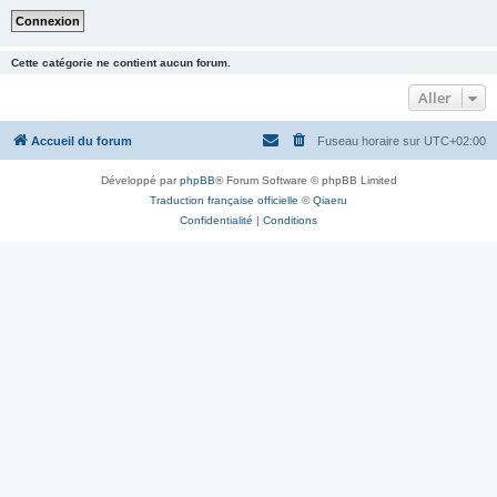
Cette catégorie ne contient aucun forum.
Aller
Accueil du forum
Fuseau horaire sur
UTC+02:00
Développé par
phpBB
® Forum Software © phpBB Limited
Traduction française officielle
©
Qiaeru
Confidentialité
|
Conditions