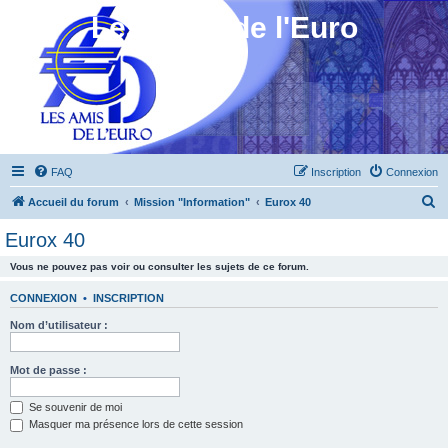
Les Amis de l'Euro
FAQ
Inscription
Connexion
R
Accueil du forum
Mission "Information"
Eurox 40
e
Eurox 40
c
Vous ne pouvez pas voir ou consulter les sujets de ce forum.
h
e
CONNEXION
•
INSCRIPTION
r
Nom d’utilisateur :
c
h
Mot de passe :
e
Se souvenir de moi
r
Masquer ma présence lors de cette session