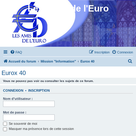
Les Amis de l'Euro
FAQ
Inscription
Connexion
R
Accueil du forum
Mission "Information"
Eurox 40
e
Eurox 40
c
Vous ne pouvez pas voir ou consulter les sujets de ce forum.
h
e
CONNEXION
•
INSCRIPTION
r
Nom d’utilisateur :
c
h
Mot de passe :
e
Se souvenir de moi
r
Masquer ma présence lors de cette session