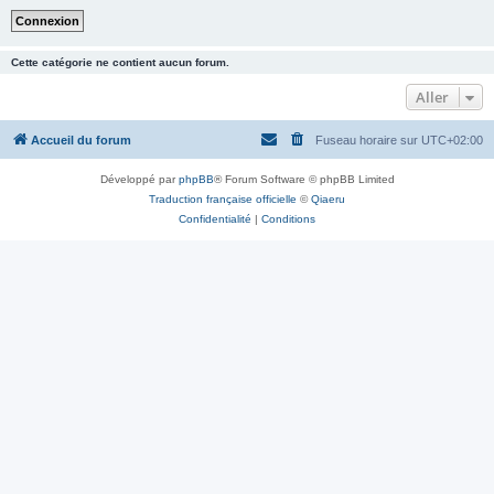
Cette catégorie ne contient aucun forum.
Aller
Accueil du forum
Fuseau horaire sur
UTC+02:00
Développé par
phpBB
® Forum Software © phpBB Limited
Traduction française officielle
©
Qiaeru
Confidentialité
|
Conditions