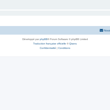
Nous
Développé par
phpBB
® Forum Software © phpBB Limited
Traduction française officielle
©
Qiaeru
Confidentialité
|
Conditions