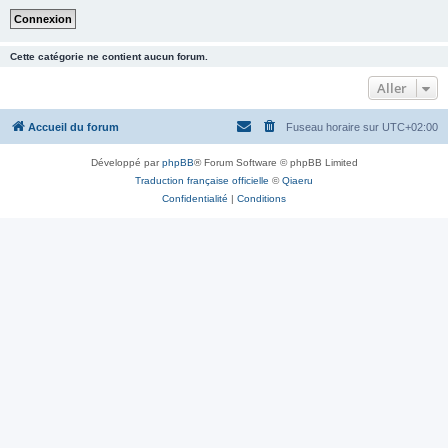
Cette catégorie ne contient aucun forum.
Aller
Accueil du forum
Fuseau horaire sur
UTC+02:00
Développé par
phpBB
® Forum Software © phpBB Limited
Traduction française officielle
©
Qiaeru
Confidentialité
|
Conditions