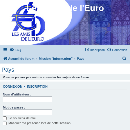
Les Amis de l'Euro
FAQ
Inscription
Connexion
R
Accueil du forum
Mission "Information"
Pays
e
Pays
c
Vous ne pouvez pas voir ou consulter les sujets de ce forum.
h
e
CONNEXION
•
INSCRIPTION
r
Nom d’utilisateur :
c
h
Mot de passe :
e
Se souvenir de moi
r
Masquer ma présence lors de cette session