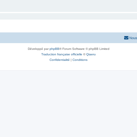
Nous
Développé par
phpBB
® Forum Software © phpBB Limited
Traduction française officielle
©
Qiaeru
Confidentialité
|
Conditions