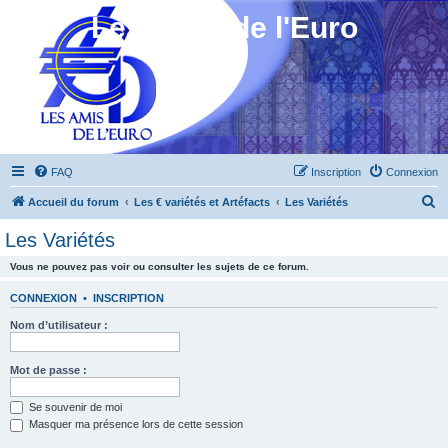
Les Amis de l'Euro
FAQ
Inscription
Connexion
R
Accueil du forum
Les € variétés et Artéfacts
Les Variétés
e
Les Variétés
c
Vous ne pouvez pas voir ou consulter les sujets de ce forum.
h
e
CONNEXION
•
INSCRIPTION
r
Nom d’utilisateur :
c
h
Mot de passe :
e
Se souvenir de moi
r
Masquer ma présence lors de cette session