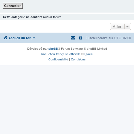
Cette catégorie ne contient aucun forum.
Aller
Accueil du forum
Fuseau horaire sur
UTC+02:00
Développé par
phpBB
® Forum Software © phpBB Limited
Traduction française officielle
©
Qiaeru
Confidentialité
|
Conditions