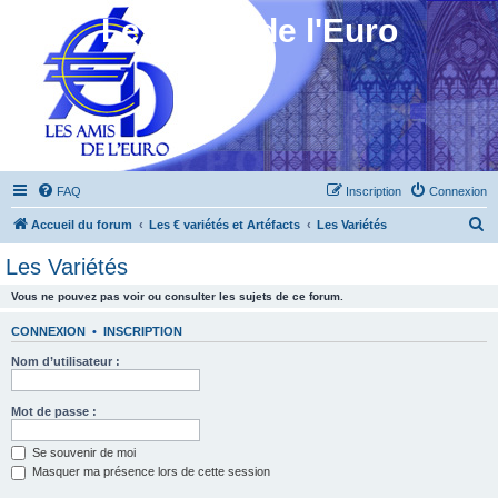
Les Amis de l'Euro
FAQ
Inscription
Connexion
R
Accueil du forum
Les € variétés et Artéfacts
Les Variétés
e
Les Variétés
c
Vous ne pouvez pas voir ou consulter les sujets de ce forum.
h
e
CONNEXION
•
INSCRIPTION
r
Nom d’utilisateur :
c
h
Mot de passe :
e
Se souvenir de moi
r
Masquer ma présence lors de cette session