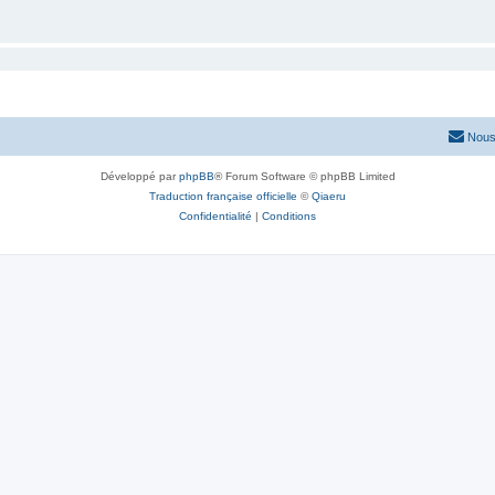
Nous
Développé par
phpBB
® Forum Software © phpBB Limited
Traduction française officielle
©
Qiaeru
Confidentialité
|
Conditions