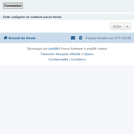
Cette catégorie ne contient aucun forum.
Aller
Accueil du forum
Fuseau horaire sur
UTC+02:00
Développé par
phpBB
® Forum Software © phpBB Limited
Traduction française officielle
©
Qiaeru
Confidentialité
|
Conditions