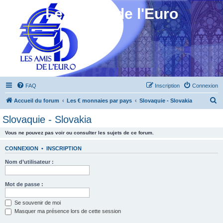
Les Amis de l'Euro
FAQ
Inscription
Connexion
R
Accueil du forum
Les € monnaies par pays
Slovaquie - Slovakia
e
Slovaquie - Slovakia
c
Vous ne pouvez pas voir ou consulter les sujets de ce forum.
h
e
CONNEXION
•
INSCRIPTION
r
Nom d’utilisateur :
c
h
Mot de passe :
e
Se souvenir de moi
r
Masquer ma présence lors de cette session