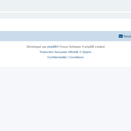
Nous
Développé par
phpBB
® Forum Software © phpBB Limited
Traduction française officielle
©
Qiaeru
Confidentialité
|
Conditions