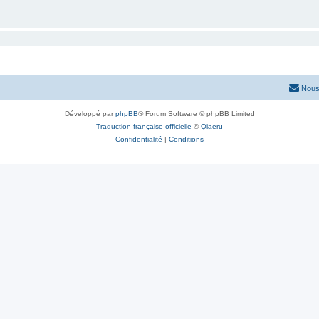
Nous
Développé par
phpBB
® Forum Software © phpBB Limited
Traduction française officielle
©
Qiaeru
Confidentialité
|
Conditions