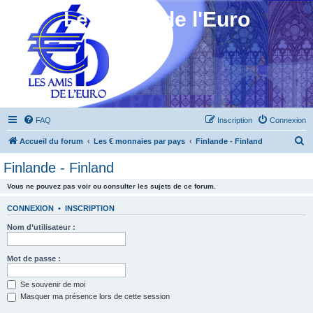
Les Amis de l'Euro
FAQ
Inscription
Connexion
R
Accueil du forum
Les € monnaies par pays
Finlande - Finland
e
Finlande - Finland
c
Vous ne pouvez pas voir ou consulter les sujets de ce forum.
h
e
CONNEXION
•
INSCRIPTION
r
Nom d’utilisateur :
c
h
Mot de passe :
e
Se souvenir de moi
r
Masquer ma présence lors de cette session