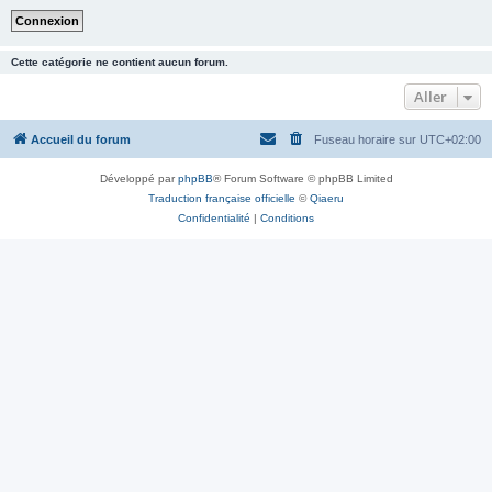
Cette catégorie ne contient aucun forum.
Aller
Accueil du forum
Fuseau horaire sur
UTC+02:00
Développé par
phpBB
® Forum Software © phpBB Limited
Traduction française officielle
©
Qiaeru
Confidentialité
|
Conditions