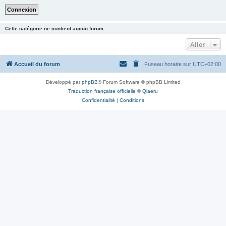
Cette catégorie ne contient aucun forum.
Aller
Accueil du forum
Fuseau horaire sur
UTC+02:00
Développé par
phpBB
® Forum Software © phpBB Limited
Traduction française officielle
©
Qiaeru
Confidentialité
|
Conditions