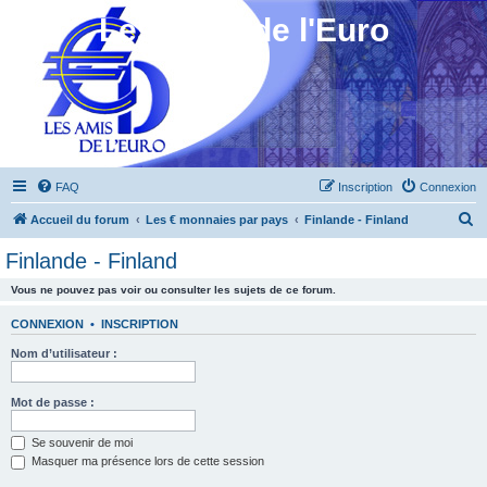
Les Amis de l'Euro
FAQ
Inscription
Connexion
R
Accueil du forum
Les € monnaies par pays
Finlande - Finland
e
Finlande - Finland
c
Vous ne pouvez pas voir ou consulter les sujets de ce forum.
h
e
CONNEXION
•
INSCRIPTION
r
Nom d’utilisateur :
c
h
Mot de passe :
e
Se souvenir de moi
r
Masquer ma présence lors de cette session