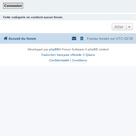
Cette catégorie ne contient aucun forum.
Aller
Accueil du forum
Fuseau horaire sur
UTC+02:00
Développé par
phpBB
® Forum Software © phpBB Limited
Traduction française officielle
©
Qiaeru
Confidentialité
|
Conditions