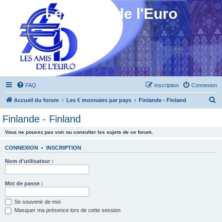
Les Amis de l'Euro
FAQ
Inscription
Connexion
R
Accueil du forum
Les € monnaies par pays
Finlande - Finland
e
Finlande - Finland
c
Vous ne pouvez pas voir ou consulter les sujets de ce forum.
h
e
CONNEXION
•
INSCRIPTION
r
Nom d’utilisateur :
c
h
Mot de passe :
e
Se souvenir de moi
r
Masquer ma présence lors de cette session