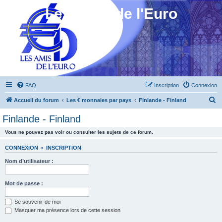
Les Amis de l'Euro
FAQ
Inscription
Connexion
R
Accueil du forum
Les € monnaies par pays
Finlande - Finland
e
Finlande - Finland
c
Vous ne pouvez pas voir ou consulter les sujets de ce forum.
h
e
CONNEXION
•
INSCRIPTION
r
Nom d’utilisateur :
c
h
Mot de passe :
e
Se souvenir de moi
r
Masquer ma présence lors de cette session