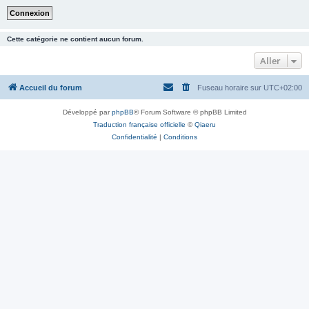
Cette catégorie ne contient aucun forum.
Aller
Accueil du forum
Fuseau horaire sur
UTC+02:00
Développé par
phpBB
® Forum Software © phpBB Limited
Traduction française officielle
©
Qiaeru
Confidentialité
|
Conditions