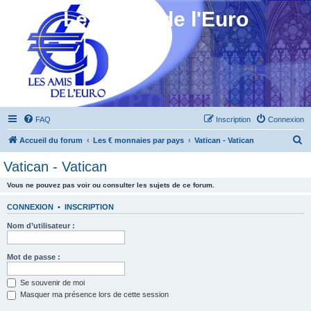
Les Amis de l'Euro
FAQ
Inscription
Connexion
R
Accueil du forum
Les € monnaies par pays
Vatican - Vatican
e
Vatican - Vatican
c
Vous ne pouvez pas voir ou consulter les sujets de ce forum.
h
e
CONNEXION
•
INSCRIPTION
r
Nom d’utilisateur :
c
h
Mot de passe :
e
Se souvenir de moi
r
Masquer ma présence lors de cette session