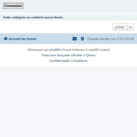
Cette catégorie ne contient aucun forum.
Aller
Accueil du forum
Fuseau horaire sur
UTC+02:00
Développé par
phpBB
® Forum Software © phpBB Limited
Traduction française officielle
©
Qiaeru
Confidentialité
|
Conditions