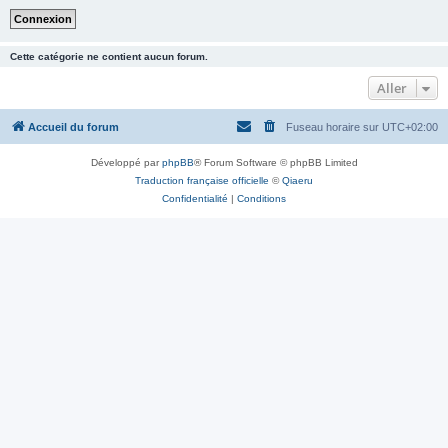
Cette catégorie ne contient aucun forum.
Aller
Accueil du forum
Fuseau horaire sur
UTC+02:00
Développé par
phpBB
® Forum Software © phpBB Limited
Traduction française officielle
©
Qiaeru
Confidentialité
|
Conditions