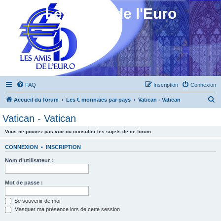
Les Amis de l'Euro
FAQ
Inscription
Connexion
R
Accueil du forum
Les € monnaies par pays
Vatican - Vatican
e
Vatican - Vatican
c
Vous ne pouvez pas voir ou consulter les sujets de ce forum.
h
e
CONNEXION
•
INSCRIPTION
r
Nom d’utilisateur :
c
h
Mot de passe :
e
Se souvenir de moi
r
Masquer ma présence lors de cette session