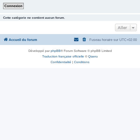
Cette catégorie ne contient aucun forum.
Aller
Accueil du forum
Fuseau horaire sur
UTC+02:00
Développé par
phpBB
® Forum Software © phpBB Limited
Traduction française officielle
©
Qiaeru
Confidentialité
|
Conditions