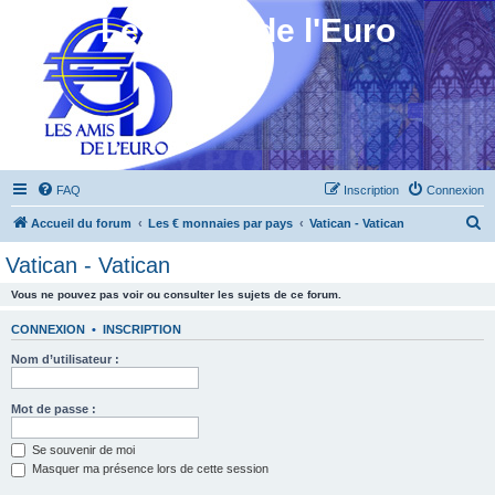
Les Amis de l'Euro
FAQ
Inscription
Connexion
R
Accueil du forum
Les € monnaies par pays
Vatican - Vatican
e
Vatican - Vatican
c
Vous ne pouvez pas voir ou consulter les sujets de ce forum.
h
e
CONNEXION
•
INSCRIPTION
r
Nom d’utilisateur :
c
h
Mot de passe :
e
Se souvenir de moi
r
Masquer ma présence lors de cette session