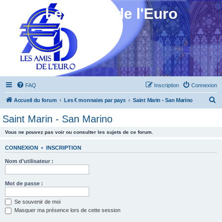
Les Amis de l'Euro
FAQ
Inscription
Connexion
R
Accueil du forum
Les € monnaies par pays
Saint Marin - San Marino
e
Saint Marin - San Marino
c
Vous ne pouvez pas voir ou consulter les sujets de ce forum.
h
e
CONNEXION
•
INSCRIPTION
r
Nom d’utilisateur :
c
h
Mot de passe :
e
Se souvenir de moi
r
Masquer ma présence lors de cette session