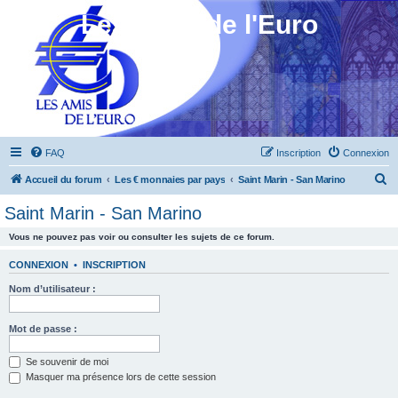
Les Amis de l'Euro
FAQ
Inscription
Connexion
R
Accueil du forum
Les € monnaies par pays
Saint Marin - San Marino
e
Saint Marin - San Marino
c
Vous ne pouvez pas voir ou consulter les sujets de ce forum.
h
e
CONNEXION
•
INSCRIPTION
r
Nom d’utilisateur :
c
h
Mot de passe :
e
Se souvenir de moi
r
Masquer ma présence lors de cette session