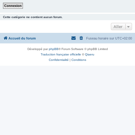
Cette catégorie ne contient aucun forum.
Aller
Accueil du forum
Fuseau horaire sur
UTC+02:00
Développé par
phpBB
® Forum Software © phpBB Limited
Traduction française officielle
©
Qiaeru
Confidentialité
|
Conditions