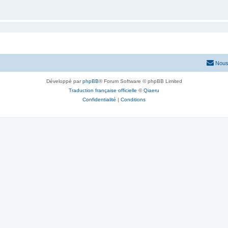
Nous
Développé par
phpBB
® Forum Software © phpBB Limited
Traduction française officielle
©
Qiaeru
Confidentialité
|
Conditions