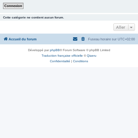
Cette catégorie ne contient aucun forum.
Aller
Accueil du forum
Fuseau horaire sur
UTC+02:00
Développé par
phpBB
® Forum Software © phpBB Limited
Traduction française officielle
©
Qiaeru
Confidentialité
|
Conditions