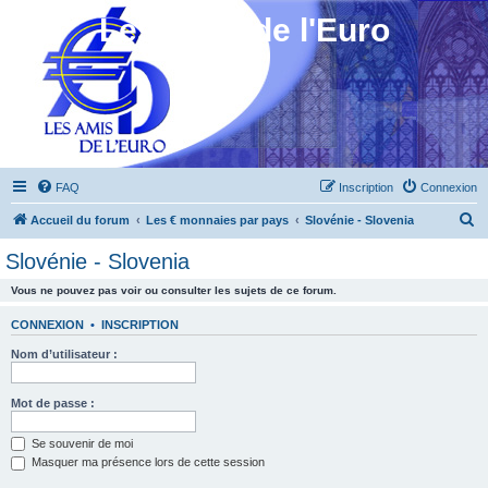
Les Amis de l'Euro
FAQ
Inscription
Connexion
R
Accueil du forum
Les € monnaies par pays
Slovénie - Slovenia
e
Slovénie - Slovenia
c
Vous ne pouvez pas voir ou consulter les sujets de ce forum.
h
e
CONNEXION
•
INSCRIPTION
r
Nom d’utilisateur :
c
h
Mot de passe :
e
Se souvenir de moi
r
Masquer ma présence lors de cette session