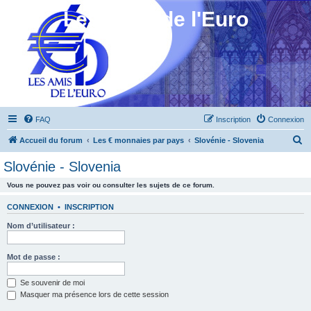
Les Amis de l'Euro
FAQ
Inscription
Connexion
R
Accueil du forum
Les € monnaies par pays
Slovénie - Slovenia
e
Slovénie - Slovenia
c
Vous ne pouvez pas voir ou consulter les sujets de ce forum.
h
e
CONNEXION
•
INSCRIPTION
r
Nom d’utilisateur :
c
h
Mot de passe :
e
Se souvenir de moi
r
Masquer ma présence lors de cette session