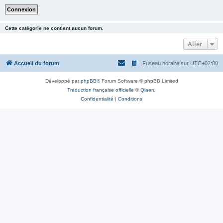
Cette catégorie ne contient aucun forum.
Aller
Accueil du forum
Fuseau horaire sur
UTC+02:00
Développé par
phpBB
® Forum Software © phpBB Limited
Traduction française officielle
©
Qiaeru
Confidentialité
|
Conditions