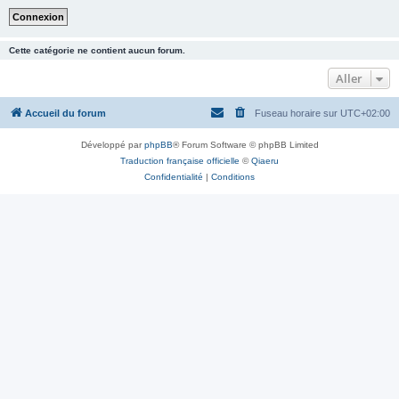
Cette catégorie ne contient aucun forum.
Aller
Accueil du forum
Fuseau horaire sur
UTC+02:00
Développé par
phpBB
® Forum Software © phpBB Limited
Traduction française officielle
©
Qiaeru
Confidentialité
|
Conditions