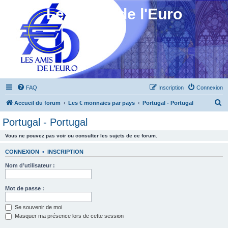
Les Amis de l'Euro
FAQ
Inscription
Connexion
R
Accueil du forum
Les € monnaies par pays
Portugal - Portugal
e
Portugal - Portugal
c
Vous ne pouvez pas voir ou consulter les sujets de ce forum.
h
e
CONNEXION
•
INSCRIPTION
r
Nom d’utilisateur :
c
h
Mot de passe :
e
Se souvenir de moi
r
Masquer ma présence lors de cette session