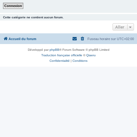
Cette catégorie ne contient aucun forum.
Aller
Accueil du forum
Fuseau horaire sur
UTC+02:00
Développé par
phpBB
® Forum Software © phpBB Limited
Traduction française officielle
©
Qiaeru
Confidentialité
|
Conditions