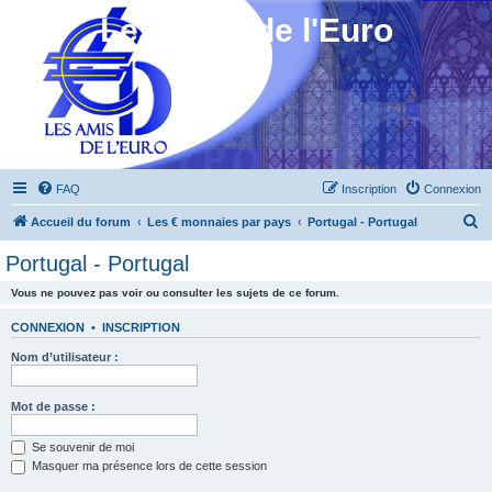
Les Amis de l'Euro
FAQ
Inscription
Connexion
R
Accueil du forum
Les € monnaies par pays
Portugal - Portugal
e
Portugal - Portugal
c
Vous ne pouvez pas voir ou consulter les sujets de ce forum.
h
e
CONNEXION
•
INSCRIPTION
r
Nom d’utilisateur :
c
h
Mot de passe :
e
Se souvenir de moi
r
Masquer ma présence lors de cette session