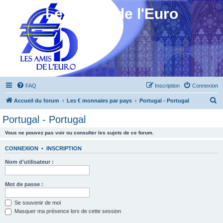
Les Amis de l'Euro
FAQ
Inscription
Connexion
R
Accueil du forum
Les € monnaies par pays
Portugal - Portugal
e
Portugal - Portugal
c
Vous ne pouvez pas voir ou consulter les sujets de ce forum.
h
e
CONNEXION
•
INSCRIPTION
r
Nom d’utilisateur :
c
h
Mot de passe :
e
Se souvenir de moi
r
Masquer ma présence lors de cette session