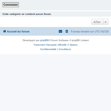
Cette catégorie ne contient aucun forum.
Aller
Accueil du forum
Fuseau horaire sur
UTC+02:00
Développé par
phpBB
® Forum Software © phpBB Limited
Traduction française officielle
©
Qiaeru
Confidentialité
|
Conditions