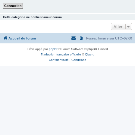
Cette catégorie ne contient aucun forum.
Aller
Accueil du forum
Fuseau horaire sur
UTC+02:00
Développé par
phpBB
® Forum Software © phpBB Limited
Traduction française officielle
©
Qiaeru
Confidentialité
|
Conditions