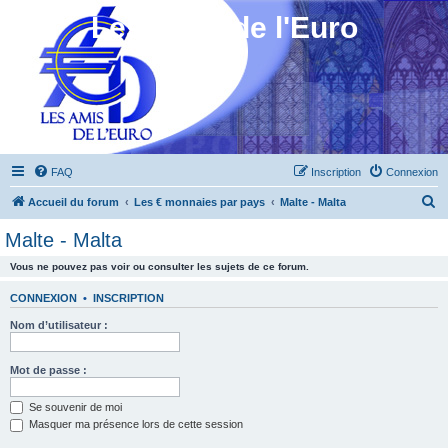
Les Amis de l'Euro
FAQ
Inscription
Connexion
R
Accueil du forum
Les € monnaies par pays
Malte - Malta
e
Malte - Malta
c
Vous ne pouvez pas voir ou consulter les sujets de ce forum.
h
e
CONNEXION
•
INSCRIPTION
r
Nom d’utilisateur :
c
h
Mot de passe :
e
Se souvenir de moi
r
Masquer ma présence lors de cette session