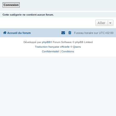
Cette catégorie ne contient aucun forum.
Aller
Accueil du forum
Fuseau horaire sur
UTC+02:00
Développé par
phpBB
® Forum Software © phpBB Limited
Traduction française officielle
©
Qiaeru
Confidentialité
|
Conditions