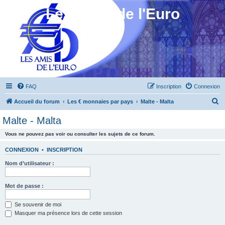
Les Amis de l'Euro
FAQ
Inscription
Connexion
R
Accueil du forum
Les € monnaies par pays
Malte - Malta
e
Malte - Malta
c
Vous ne pouvez pas voir ou consulter les sujets de ce forum.
h
e
CONNEXION
•
INSCRIPTION
r
Nom d’utilisateur :
c
h
Mot de passe :
e
Se souvenir de moi
r
Masquer ma présence lors de cette session