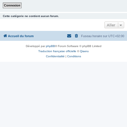
Cette catégorie ne contient aucun forum.
Aller
Accueil du forum
Fuseau horaire sur
UTC+02:00
Développé par
phpBB
® Forum Software © phpBB Limited
Traduction française officielle
©
Qiaeru
Confidentialité
|
Conditions