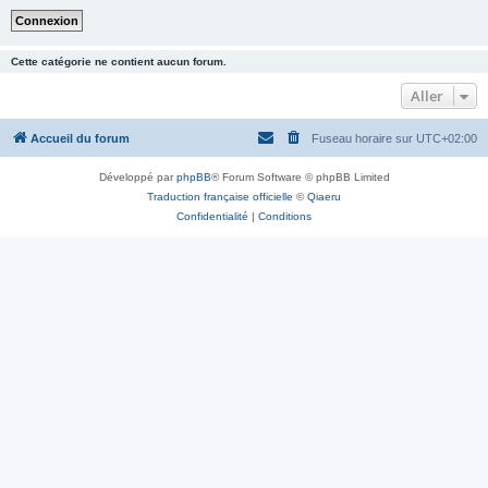
Cette catégorie ne contient aucun forum.
Aller
Accueil du forum
Fuseau horaire sur
UTC+02:00
Développé par
phpBB
® Forum Software © phpBB Limited
Traduction française officielle
©
Qiaeru
Confidentialité
|
Conditions