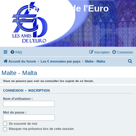
Les Amis de l'Euro
FAQ
Inscription
Connexion
R
Accueil du forum
Les € monnaies par pays
Malte - Malta
e
Malte - Malta
c
Vous ne pouvez pas voir ou consulter les sujets de ce forum.
h
e
CONNEXION
•
INSCRIPTION
r
Nom d’utilisateur :
c
h
Mot de passe :
e
Se souvenir de moi
r
Masquer ma présence lors de cette session